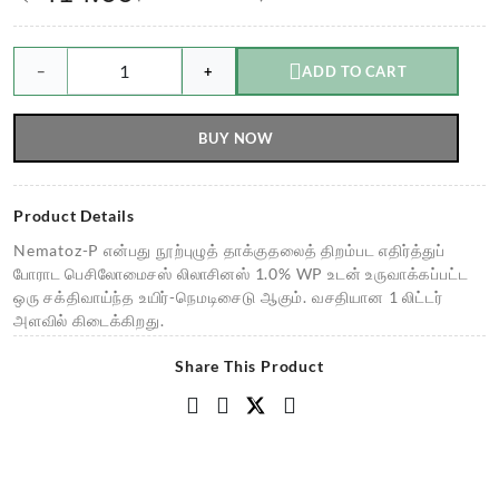
−
+
ADD TO CART
BUY NOW
Product Details
Nematoz-P என்பது நூற்புழுத் தாக்குதலைத் திறம்பட எதிர்த்துப்
போராட பெசிலோமைசஸ் லிலாசினஸ் 1.0% WP உடன் உருவாக்கப்பட்ட
ஒரு சக்திவாய்ந்த உயிர்-நெமடிசைடு ஆகும். வசதியான 1 லிட்டர்
அளவில் கிடைக்கிறது.
Share This Product