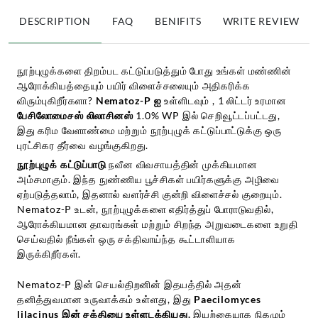
DESCRIPTION
FAQ
BENIFITS
WRITE REVIEW
நூற்புழுக்களை திறம்பட கட்டுப்படுத்தும் போது உங்கள் மண்ணின்
ஆரோக்கியத்தையும் பயிர் விளைச்சலையும் அதிகரிக்க
விரும்புகிறீர்களா?
Nematoz-P ஐ
உள்ளிடவும்
, 1 லிட்டர் உரமான
பேசிலோமைசஸ் லிலாசினஸ்
1.0% WP இல் செறிவூட்டப்பட்டது,
இது கரிம வேளாண்மை மற்றும் நூற்புழுக் கட்டுப்பாட்டுக்கு ஒரு
புரட்சிகர தீர்வை வழங்குகிறது.
நூற்புழுக் கட்டுப்பாடு
நவீன விவசாயத்தின் முக்கியமான
அம்சமாகும். இந்த நுண்ணிய பூச்சிகள் பயிர்களுக்கு அழிவை
ஏற்படுத்தலாம், இதனால் வளர்ச்சி குன்றி விளைச்சல் குறையும்.
Nematoz-P உடன், நூற்புழுக்களை எதிர்த்துப் போராடுவதில்,
ஆரோக்கியமான தாவரங்கள் மற்றும் சிறந்த அறுவடைகளை உறுதி
செய்வதில் நீங்கள் ஒரு சக்திவாய்ந்த கூட்டாளியாக
இருக்கிறீர்கள்.
Nematoz-P இன் செயல்திறனின் இதயத்தில் அதன்
தனித்துவமான உருவாக்கம் உள்ளது, இது
Paecilomyces
lilacinus இன் சக்தியை உள்ளடக்கியது.
இயற்கையாக நிகழும்