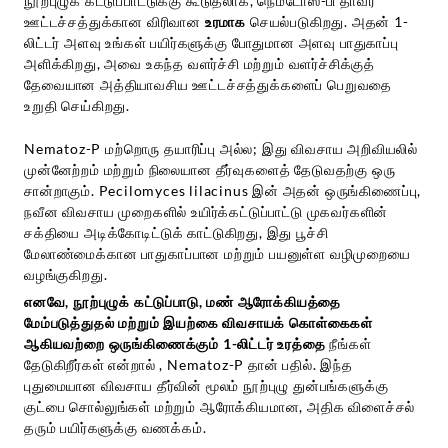
நூற்புழுக் கட்டுப்பாட்டுக்கு கூடுதலாக, நெமடோஸ்-பி
தாவர
ஊட்டச்சத்துக்கான விரிவான
உரமாக
செயல்படுகிறது. அதன் 1-
லிட்டர் அளவு உங்கள் பயிர்களுக்கு போதுமான அளவு பாதுகாப்பு
அளிக்கிறது, அவை உகந்த வளர்ச்சி மற்றும் வளர்ச்சிக்குத்
தேவையான அத்தியாவசிய ஊட்டச்சத்துக்களைப் பெறுவதை
உறுதி செய்கிறது.
Nematoz-P மற்றொரு தயாரிப்பு அல்ல; இது விவசாய அறிவியலில்
முன்னேற்றம் மற்றும் நிலையான தீர்வுகளைத் தேடுவதற்கு ஒரு
சான்றாகும். Pecilomyces lilacinus இன் அதன் ஒருங்கிணைப்பு,
நவீன விவசாய முறைகளில் உயிர்க்கட்டுப்பாட்டு முகவர்களின்
சக்தியை அடிக்கோடிட்டுக் காட்டுகிறது, இது பூச்சி
மேலாண்மைக்கான பாதுகாப்பான மற்றும் பயனுள்ள வழிமுறையை
வழங்குகிறது.
எனவே, நூற்புழுக் கட்டுப்பாடு, மண் ஆரோக்கியத்தை
மேம்படுத்துதல் மற்றும் இயற்கை விவசாயக் கொள்கைகள்
ஆகியவற்றை ஒருங்கிணைக்கும் 1-லிட்டர் உரத்தை
நீங்கள்
தேடுகிறீர்கள் என்றால்
, Nematoz-P தான் பதில். இந்த
புதுமையான விவசாய தீர்வின் மூலம் நூற்புழு துன்பங்களுக்கு
குட்பை சொல்லுங்கள் மற்றும் ஆரோக்கியமான, அதிக விளைச்சல்
தரும் பயிர்களுக்கு வணக்கம்.