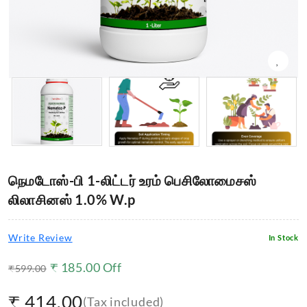
நெமடோஸ்-பி 1-லிட்டர் உரம் பெசிலோமைசஸ்
லிலாசினஸ் 1.0% W.p
Write Review
In Stock
₹
185.00
Off
₹
599.00
₹
414.00
(Tax included)