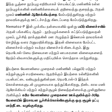
இந்த பூஞ்சை நூற்புழு எதிரியாகச் செயல்பட்டு, மண்ணில் உள்ள
நூற்புழுக்களின் எண்ணிக்கையைக் குறிவைத்து குறைத்து, அதன்
மூலம்
மண்ணின் ஆரோக்கியத்தை
மேம்படுத்துகிறது மற்றும்
தாவரங்களுக்கு ஊட்டச்சத்து கிடைப்பதை மேம்படுத்துகிறது.
Nematoz-P இன் முக்கிய நன்மைகளில் ஒன்று
பயிர் விளைச்சலில்
அதன் பங்களிப்பு ஆகும் . நூற்புழுக்களைக் கட்டுப்படுத்துவதன்
மூலம், பூச்சித் தாக்குதலின் மன அழுத்தம் இல்லாமல் தாவரங்கள்
செழித்து வளர அனுமதிக்கிறது, இதன் விளைவாக மேம்பட்ட
விளைச்சல் மற்றும் உயர்தர விளைச்சல் கிடைக்கும். இது
நெமடோஸ்-பியை நிலையான மற்றும் லாபகரமான விளைவுகளைத்
தேடும் விவசாயிகளுக்கு மதிப்புமிக்க சொத்தாக மாற்றுகிறது.
இயற்கை வேளாண்மை முறைகள் மண்ணின் பல்லுயிர் மற்றும்
சுற்றுச்சூழல் சமநிலையை ஆதரிக்கும் இயற்கை உள்ளீடுகளின்
பயன்பாட்டை வலியுறுத்துகின்றன. நெமடோஸ்-பி இந்தக்
கொள்கைகளுடன் முழுமையாக ஒத்துப்போகிறது,
நீண்ட கால மண்
ஆரோக்கியம் மற்றும் சுற்றுச்சூழல் நிலைத்தன்மைக்கு முன்னுரிமை
அளிக்கும்
கரிம வேளாண்மை முறைகளை ஊக்குவிக்கும் அதே
வேளையில் இரசாயன பூச்சிக்கொல்லிகளுக்கு ஒரு சூழல் நட்பு
மாற்றீட்டை வழங்குகிறது.