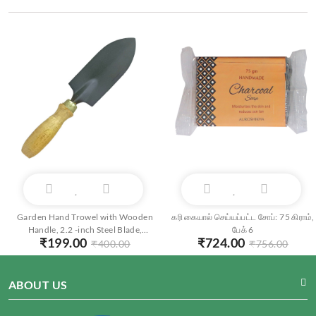
Garden Hand Trowel with Wooden
கரி கையால் செய்யப்பட்ட சோப்: 75 கிராம்,
Handle, 2.2 -inch Steel Blade,
பேக் 6
₹
199.00
₹
724.00
Gardening Tool for Planting and
₹
400.00
₹
756.00
Digging
ABOUT US