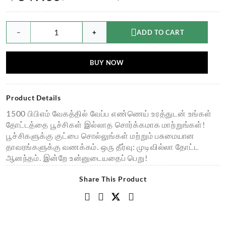
−
+
ADD TO CART
BUY NOW
Product Details
1500 பிபிஎம் வேகத்தில் வேப்ப எண்ணெய் உரத்துடன் உங்கள்
தோட்டத்தை பூச்சிகள் இல்லாத சொர்க்கமாக மாற்றுங்கள்!
பூச்சிகளுக்கு குட்பை சொல்லுங்கள் மற்றும் பசுமையான
தாவரங்களுக்கு வணக்கம். ஒரு தீர்வு: முடிவில்லா தோட்ட
ஆனந்தம். இன்றே உன்னுடையதைப் பெறு!
Share This Product