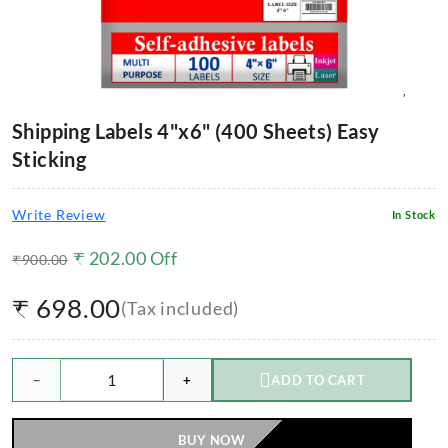
Shipping Labels 4"x6" (400 Sheets) Easy
Sticking
Write Review
In Stock
₹
202.00
Off
₹
900.00
₹
698.00
(Tax included)
−
+
ADD TO CART
BUY NOW